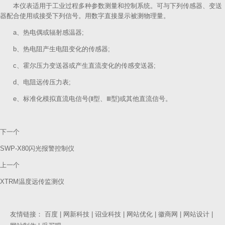
本仪表适用于工业过程多种参数测量和控制系统。可与下列传感器、变送
器配合使用或接受下列信号。用数字直接显示被测物理量。
a、热电偶或辐射感温器;
b、热电阻产生电阻变化的传感器;
c、霍尔压力变送器或产生直流变化的传感变送器;
d、电阻远传压力表;
e、标准化模拟直流电信号(Ⅱ型、Ⅲ型)或其他直流信号。
下一个
SWP-X80闪光报警控制仪
上一个
XTRM温度远传监测仪
友情链接：
百度
|
网新科技
|
诏业科技
|
网站优化
|
徽商网
|
网站设计
|